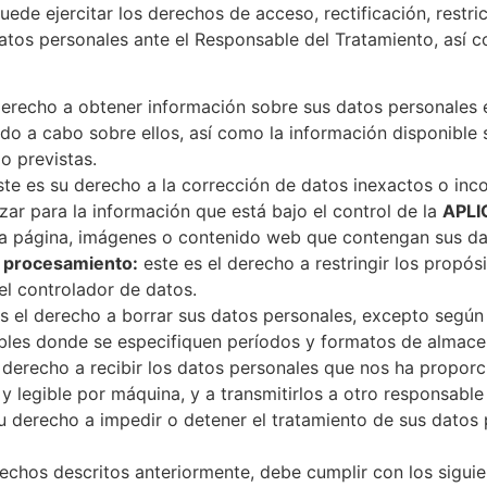
uede ejercitar los derechos de acceso, rectificación, restri
atos personales ante el Responsable del Tratamiento, así c
erecho a obtener información sobre sus datos personales e
ndo a cabo sobre ellos, así como la información disponible 
o previstas.
te es su derecho a la corrección de datos inexactos o inc
izar para la información que está bajo el control de la
APLI
la página, imágenes o contenido web que contengan sus da
l procesamiento:
este es el derecho a restringir los propó
el controlador de datos.
s el derecho a borrar sus datos personales, excepto según
ables donde se especifiquen períodos y formatos de almace
 derecho a recibir los datos personales que nos ha propor
 legible por máquina, y a transmitirlos a otro responsable 
u derecho a impedir o detener el tratamiento de sus datos
rechos descritos anteriormente, debe cumplir con los siguie