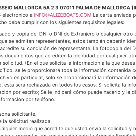
SSEIG MALLORCA 5A 2 3 07011 PALMA DE MALLORCA (I
o electrónico a
INFO@ALIZEBOATS.COM
La carta enviada po
ho debe cumplir con los siguientes requisitos legales:
ado y copia del DNI o DNI de Extranjero o cualquier otro d
que se admitan representantes, estos también deberán iden
credite su condición de representante. La fotocopia del 
ros documentos que acrediten la identidad por cualquier ot
 solicitud. (En el que solicita la información a la que dese
cífico, se le proporcionará toda la información contenida c
chivo en particular, solo se proporcionará la información de
, esta será rechazada en todos los casos. Si solicita la inf
mación por escrito; Se le indicará cómo puede hacerlo y la d
información por teléfono.
sona solicitante.
la solicitud realizada.
cualquier medio que acredite que usted envía la solicitud y n
echo a presentar una reclamación ante la Agencia Española