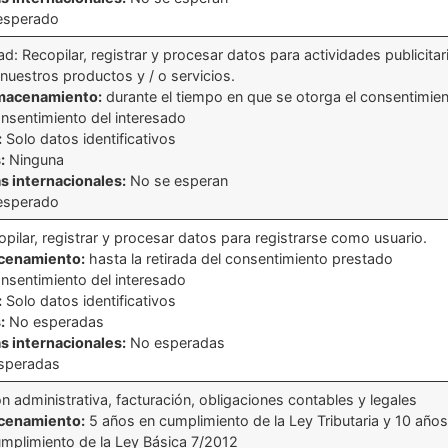
esperado
ad: Recopilar, registrar y procesar datos para actividades publicita
uestros productos y / o servicios.
lmacenamiento:
durante el tiempo en que se otorga el consentimie
sentimiento del interesado
:
Solo datos identificativos
:
Ninguna
s internacionales:
No se esperan
esperado
pilar, registrar y procesar datos para registrarse como usuario.
acenamiento:
hasta la retirada del consentimiento prestado
sentimiento del interesado
:
Solo datos identificativos
:
No esperadas
s internacionales:
No esperadas
speradas
n administrativa, facturación, obligaciones contables y legales
acenamiento:
5 años en cumplimiento de la Ley Tributaria y 10 año
cumplimiento de la Ley Básica 7/2012