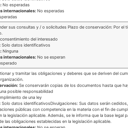
:
No esperadas
s internacionales:
No esperadas
speradas
der sus consultas y / o solicitudes Plazo de conservación: Por el 
o.
consentimiento del interesado
:
Solo datos identificativos
:
Ninguna
s internacionales:
No se esperan
esperado
ionar y tramitar las obligaciones y deberes que se deriven del cum
organización.
ervación:
Se conservarán copias de los documentos hasta que hay
una posible responsabilidad
mplimiento de una ley
:
Solo datos identificativosDivulgaciones: Sus datos serán cedidos
raciones públicas con competencia en la materia con el fin de cumpl
 la legislación aplicable. Además, se le informa que la base legal pa
e las obligaciones establecidas en la legislación aplicable.
s internacionales:
No se esperan