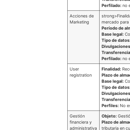
Perfilado:
no 
Acciones de
strong>Finalid
Marketing
mercado para n
Período de a
Base legal:
Con
Tipo de datos
Divulgaciones
Transferencia
Perfilado:
no 
User
Finalidad:
Reco
registration
Plazo de alm
Base legal:
Con
Tipo de datos
Divulgaciones
Transferencia
Perfiles:
No e
Gestión
Objeto:
Gestió
financiera y
Plazo de alm
administrativa
tributaria en 