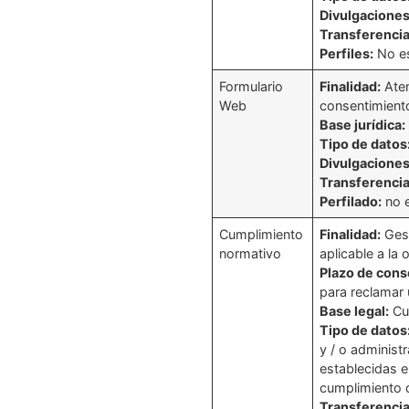
Divulgaciones
Transferencia
Perfiles:
No e
Formulario
Finalidad:
Aten
Web
consentimient
Base jurídica:
Tipo de datos
Divulgaciones
Transferencia
Perfilado:
no 
Cumplimiento
Finalidad:
Gest
normativo
aplicable a la 
Plazo de cons
para reclamar 
Base legal:
Cu
Tipo de datos
y / o administ
establecidas en
cumplimiento d
Transferencia