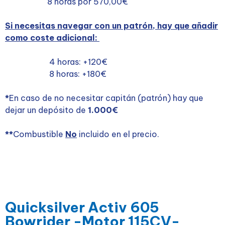
8 horas por 570,00€
Si necesitas navegar con un patrón, hay que añadir
como coste adicional:
4 horas: +120€
8 horas: +180€
*
En caso de no necesitar capitán (patrón) hay que
dejar un depósito de
1.000€
**
Combustible
No
incluido en el precio.
Quicksilver Activ 605
Bowrider -Motor 115CV-